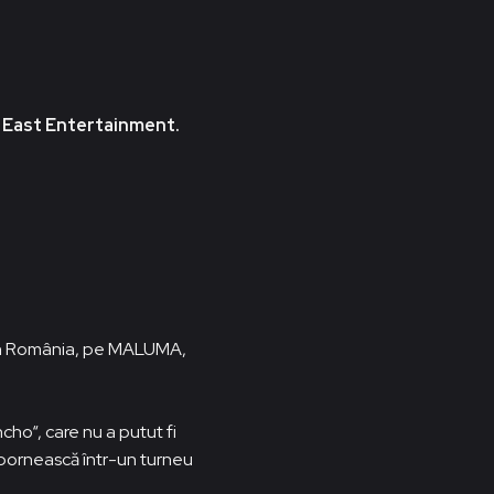
 East Entertainment.
ră în România, pe MALUMA,
cho“, care nu a putut fi
 pornească într-un turneu