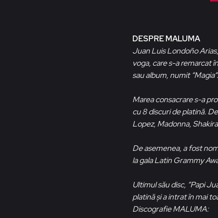
DESPRE MALUMA
Juan Luis Londoño Arias,
voga, care s-a remarcat în
sau album, numit “Magia“
Marea consacrare s-a produ
cu 8 discuri de platină. D
Lopez, Madonna, Shakira și
De asemenea, a fost nomin
la gala Latin Grammy Awa
Ultimul său disc, “Papi Ju
platină și a intrat în mai t
Discografie MALUMA: