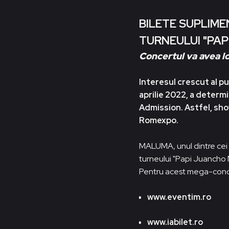
BILETE SUPLIM
TURNEULUI "PA
Concertul va avea l
Interesul crescut al p
aprilie 2022, a determ
Admission. Astfel, sho
Romexpo.
MALUMA, unul dintre cei ma
turneului "Papi Juancho
Pentru acest mega-concer
www.eventim.ro
www.iabilet.ro