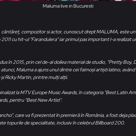
Maluma live in Bucuresti
 cântăreţ, compozitor si actor, cunoscut drept MALUMA, este un 
 2011 cu hit-ul "Farandulera" iar primul pas important l-a realizat u
.
s în 2015, prin cel de-al doilea material de studio, “Pretty Boy, D
e atunci, Maluma a ajuns unul dintre cei faimoși artiști latino, avân
 Ricky Martin, printre mulți alții.
alizat la MTV Europe Music Awards, în categoria "Best Latin Amer
rds, pentru "Best New Artist".
ancho”, care va fi prezentat în premieră în România, a fost deja pla
oate topurile de specialitate, inclusiv în celebrul Billboard 200.