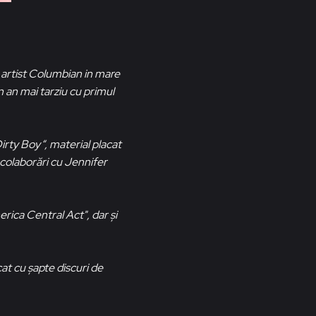
artist Columbian in mare
n an mai tarziu cu primul
irty Boy“, material placat
d colaborări cu Jennifer
ica Central Act", dar și
cat cu șapte discuri de