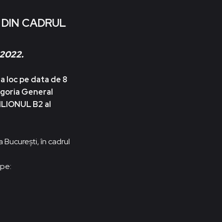
 DIN CADRUL
 2022.
a loc pe data de 8
egoria General
VILIONUL B2 al
a Bucureşti, în cadrul
 pe: