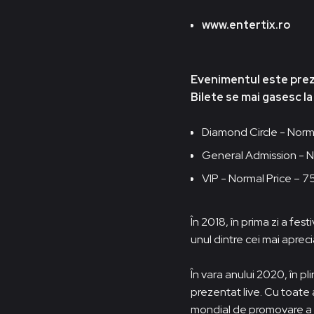
www.entertix.ro
Evenimentul este prez
Bilete se mai gasesc l
Diamond Circle - Normal
General Admission - No
VIP - Normal Price – 75
În 2018, în prima zi a fe
unul dintre cei mai apreci
În vara anului 2020, în p
prezentat live. Cu toate
mondial de promovare a no