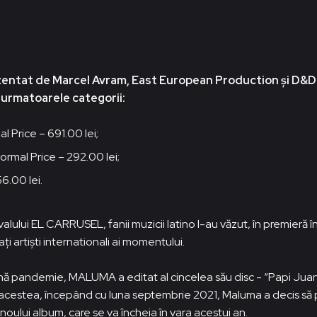
entat de Marcel Avram, East European Production și D&D
a urmatoarele categorii:
 Price – 691.00 lei;
rmal Price – 292.00 lei;
6.00 lei.
stivalului EL CARRUSEL, fanii muzicii latino l-au văzut, în premie
ați artiști internationali ai momentului.
lină pandemie, MALUMA a editat al cincelea său disc - “Papi Juan
 acestea, începând cu luna septembrie 2021, Maluma a decis să
ului album, care se va încheia în vara acestui an.