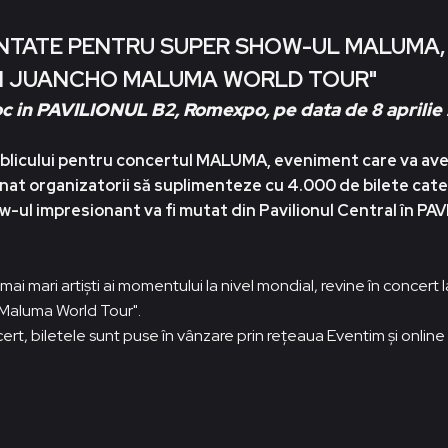
ENTATE PENTRU SUPER SHOW-UL MALUMA,
PI JUANCHO MALUMA WORLD TOUR"
oc in PAVILIONUL B2, Romexpo, pe data de 8 aprilie
ublicului pentru concertul MALUMA, eveniment care va ave
inat organizatorii să suplimenteze cu 4.000 de bilete cat
w-ul impresionant va fi mutat din Pavilionul Central în PA
i mari artişti ai momentului la nivel mondial, revine în concert l
 Maluma World Tour".
t, biletele sunt puse în vânzare prin rețeaua Eventim și online